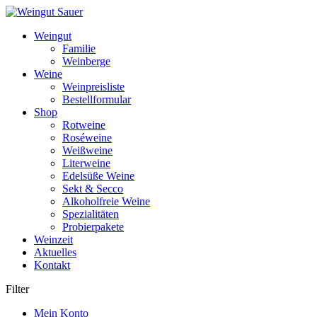
Weiter
zum
Weingut
Inhalt
Familie
Weinberge
Weine
Weinpreisliste
Bestellformular
Shop
Rotweine
Roséweine
Weißweine
Literweine
Edelsüße Weine
Sekt & Secco
Alkoholfreie Weine
Spezialitäten
Probierpakete
Weinzeit
Aktuelles
Kontakt
Filter
Mein Konto