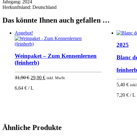
Jahrgang:
2024
Herkunftsland:
Deutschland
Das könnte Ihnen auch gefallen …
Angebot!
2025
Weinpaket – Zum Kennenlernen
Blanc d
(feinherb)
feinher
Ursprünglicher
Aktueller
31,90
€
29,90
€
inkl. MwSt.
Preis
Preis
5,40
€
inkl
6,64 € / L
war:
ist:
31,90 €
29,90 €.
7,20 € / L
Ähnliche Produkte