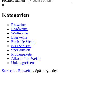
Produkt suchen ...
×
Kategorien
Rotweine
Roséweine
Weißweine
Literweine
Edelsüße Weine
Sekt & Secco
Spezialitäten
Probierpakete
Alkoholfreie Weine
Unkategorisiert
Startseite
/
Rotweine
/ Spätburgunder