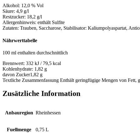
Alkohol:
12,0 % Vol
Säure:
4,9 g/l
Restzucker:
18,2 g/l
Allergenhinweis:
enthält Sulfite
Zutaten:
Trauben, Saccharose, Stabilisator: Kaliumpolyaspartat
, Anti
Nährwerttabelle
100 ml enthalten durchschnittlich
Brennwert:
332 kJ / 79,5 kcal
Kohlenhydrate:
1,82 g
davon Zucker
1,82 g
Textliche Zusammenfassung
Enthält geringfügige Mengen von Fett, g
Zusätzliche Information
Anbauregion
Rheinhessen
Fuellmenge
0,75 L