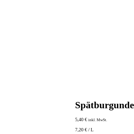
Spätburgunde
5,40
€
inkl. MwSt.
7,20 € / L