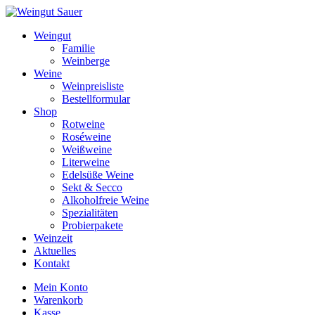
Weiter
zum
Weingut
Inhalt
Familie
Weinberge
Weine
Weinpreisliste
Bestellformular
Shop
Rotweine
Roséweine
Weißweine
Literweine
Edelsüße Weine
Sekt & Secco
Alkoholfreie Weine
Spezialitäten
Probierpakete
Weinzeit
Aktuelles
Kontakt
Mein Konto
Warenkorb
Kasse