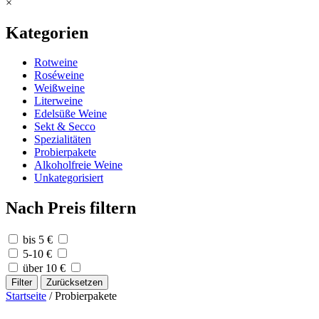
×
Kategorien
Rotweine
Roséweine
Weißweine
Literweine
Edelsüße Weine
Sekt & Secco
Spezialitäten
Probierpakete
Alkoholfreie Weine
Unkategorisiert
Nach Preis filtern
bis 5 €
5-10 €
über 10 €
Filter
Zurücksetzen
Startseite
/ Probierpakete