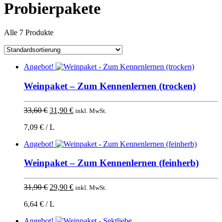
Probierpakete
Alle 7 Produkte
Angebot!
Weinpaket – Zum Kennenlernen (trocken)
Ursprünglicher
Aktueller
33,60
€
31,90
€
inkl. MwSt.
Preis
Preis
7,09 € / L
war:
ist:
33,60 €
31,90 €.
Angebot!
Weinpaket – Zum Kennenlernen (feinherb)
Ursprünglicher
Aktueller
31,90
€
29,90
€
inkl. MwSt.
Preis
Preis
6,64 € / L
war:
ist:
31,90 €
29,90 €.
Angebot!