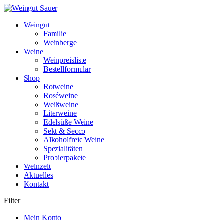
Weiter
zum
Weingut
Inhalt
Familie
Weinberge
Weine
Weinpreisliste
Bestellformular
Shop
Rotweine
Roséweine
Weißweine
Literweine
Edelsüße Weine
Sekt & Secco
Alkoholfreie Weine
Spezialitäten
Probierpakete
Weinzeit
Aktuelles
Kontakt
Filter
Mein Konto