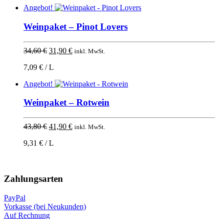
37,10 €
34,90 €.
Angebot!
Weinpaket – Pinot Lovers
Ursprünglicher
Aktueller
34,60
€
31,90
€
inkl. MwSt.
Preis
Preis
7,09 € / L
war:
ist:
34,60 €
31,90 €.
Angebot!
Weinpaket – Rotwein
Ursprünglicher
Aktueller
43,80
€
41,90
€
inkl. MwSt.
Preis
Preis
9,31 € / L
war:
ist:
43,80 €
41,90 €.
Nach
oben
Zahlungsarten
PayPal
Vorkasse (bei Neukunden)
Auf Rechnung