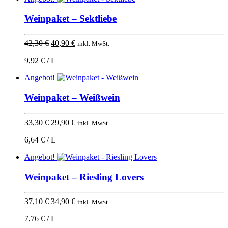
Weinpaket – Sektliebe
Ursprünglicher
Aktueller
42,30
€
40,90
€
inkl. MwSt.
Preis
Preis
9,92 € / L
war:
ist:
42,30 €
40,90 €.
Angebot!
Weinpaket – Weißwein
Ursprünglicher
Aktueller
33,30
€
29,90
€
inkl. MwSt.
Preis
Preis
6,64 € / L
war:
ist:
33,30 €
29,90 €.
Angebot!
Weinpaket – Riesling Lovers
Ursprünglicher
Aktueller
37,10
€
34,90
€
inkl. MwSt.
Preis
Preis
7,76 € / L
war:
ist: