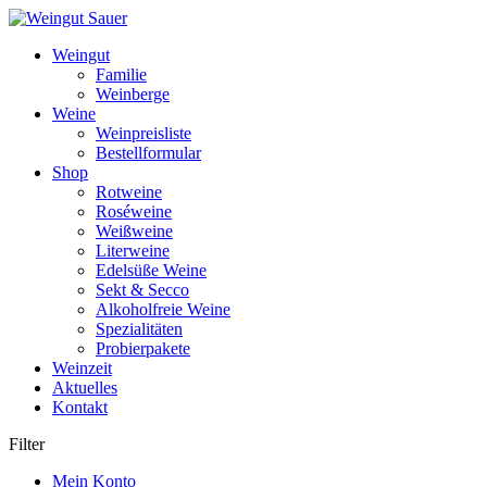
Weiter
zum
Weingut
Inhalt
Familie
Weinberge
Weine
Weinpreisliste
Bestellformular
Shop
Rotweine
Roséweine
Weißweine
Literweine
Edelsüße Weine
Sekt & Secco
Alkoholfreie Weine
Spezialitäten
Probierpakete
Weinzeit
Aktuelles
Kontakt
Filter
Mein Konto