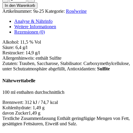
de
In den Warenkorb
Noir
Artikelnummer:
9a-25
Kategorie:
Roséweine
Menge
Analyse & Nährinfo
Weitere Informationen
Rezensionen (0)
Alkohol:
11,5 % Vol
Säure:
6,4 g/l
Restzucker:
14,9 g/l
Allergenhinweis:
enthält Sulfite
Zutaten:
Trauben, Saccharose, Stabilisator: Carboxymethylcellulose,
unter Schutzatmosphäre abgefüllt
, Antioxidantien:
Sulfite
Nährwerttabelle
100 ml enthalten durchschnittlich
Brennwert:
312 kJ / 74,7 kcal
Kohlenhydrate:
1,49 g
davon Zucker
1,49 g
Textliche Zusammenfassung
Enthält geringfügige Mengen von Fett,
gesättigten Fettsäuren, Eiweiß und Salz.