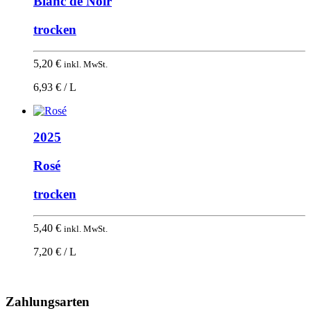
Blanc de Noir
trocken
5,20
€
inkl. MwSt.
6,93 € / L
2025
Rosé
trocken
5,40
€
inkl. MwSt.
7,20 € / L
Nach
oben
Zahlungsarten