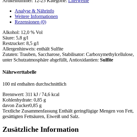
Artikelnummer:
12-25
Kategorie:
Literweine
Analyse & Nährinfo
Weitere Informationen
Rezensionen (0)
Alkohol:
12,0 % Vol
Säure:
5,8 g/l
Restzucker:
8,5 g/l
Allergenhinweis:
enthält Sulfite
Zutaten:
Trauben, Saccharose, Stabilisator: Carboxymethylcellulose,
unter Schutzatmosphäre abgefüllt
, Antioxidantien:
Sulfite
Nährwerttabelle
100 ml enthalten durchschnittlich
Brennwert:
311 kJ / 74,6 kcal
Kohlenhydrate:
0,85 g
davon Zucker
0,85 g
Textliche Zusammenfassung
Enthält geringfügige Mengen von Fett,
gesättigten Fettsäuren, Eiweiß und Salz.
Zusätzliche Information