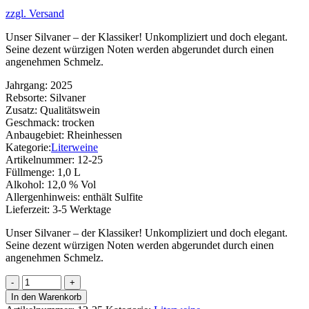
zzgl. Versand
Unser Silvaner – der Klassiker! Unkompliziert und doch elegant.
Seine dezent würzigen Noten werden abgerundet durch einen
angenehmen Schmelz.
Jahrgang:
2025
Rebsorte:
Silvaner
Zusatz:
Qualitätswein
Geschmack:
trocken
Anbaugebiet:
Rheinhessen
Kategorie:
Literweine
Artikelnummer:
12-25
Füllmenge:
1,0 L
Alkohol:
12,0 % Vol
Allergenhinweis:
enthält Sulfite
Lieferzeit:
3-5 Werktage
Unser Silvaner – der Klassiker! Unkompliziert und doch elegant.
Seine dezent würzigen Noten werden abgerundet durch einen
angenehmen Schmelz.
Silvaner
Menge
In den Warenkorb