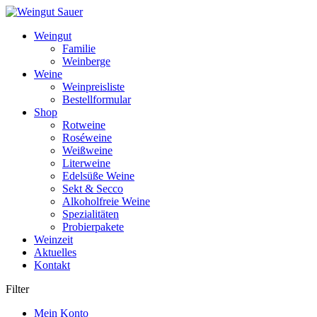
Weiter
zum
Weingut
Inhalt
Familie
Weinberge
Weine
Weinpreisliste
Bestellformular
Shop
Rotweine
Roséweine
Weißweine
Literweine
Edelsüße Weine
Sekt & Secco
Alkoholfreie Weine
Spezialitäten
Probierpakete
Weinzeit
Aktuelles
Kontakt
Filter
Mein Konto