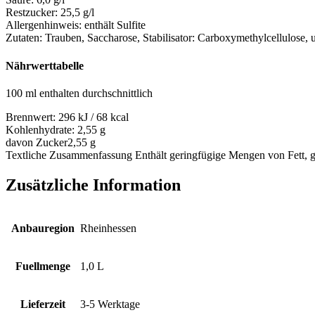
Restzucker:
25,5 g/l
Allergenhinweis:
enthält Sulfite
Zutaten:
Trauben, Saccharose, Stabilisator: Carboxymethylcellulose, 
Nährwerttabelle
100 ml enthalten durchschnittlich
Brennwert:
296 kJ / 68 kcal
Kohlenhydrate:
2,55 g
davon Zucker
2,55 g
Textliche Zusammenfassung
Enthält geringfügige Mengen von Fett, g
Zusätzliche Information
Anbauregion
Rheinhessen
Fuellmenge
1,0 L
Lieferzeit
3-5 Werktage