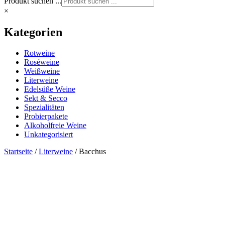
Produkt suchen ...
×
Kategorien
Rotweine
Roséweine
Weißweine
Literweine
Edelsüße Weine
Sekt & Secco
Spezialitäten
Probierpakete
Alkoholfreie Weine
Unkategorisiert
Startseite
/
Literweine
/ Bacchus