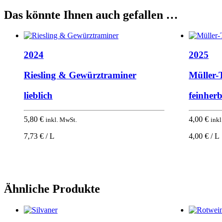
Das könnte Ihnen auch gefallen …
2024
2025
Riesling & Gewürztraminer
Müller-
lieblich
feinher
5,80
€
4,00
€
inkl. MwSt.
inkl
7,73 € / L
4,00 € / L
Ähnliche Produkte