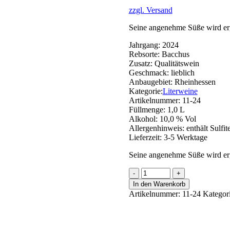
zzgl. Versand
Seine angenehme Süße wird erg
Jahrgang:
2024
Rebsorte:
Bacchus
Zusatz:
Qualitätswein
Geschmack:
lieblich
Anbaugebiet:
Rheinhessen
Kategorie:
Literweine
Artikelnummer:
11-24
Füllmenge:
1,0 L
Alkohol:
10,0 % Vol
Allergenhinweis:
enthält Sulfit
Lieferzeit:
3-5 Werktage
Seine angenehme Süße wird erg
Bacchus
Menge
In den Warenkorb
Artikelnummer:
11-24
Kategor