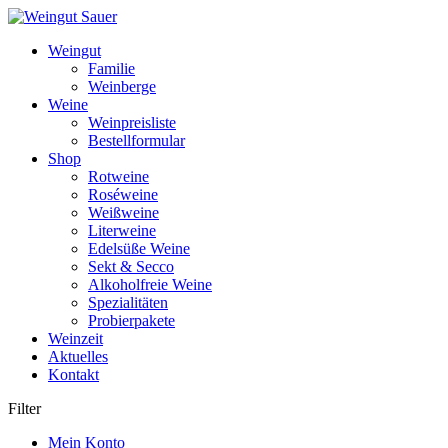
Weiter
zum
Weingut
Inhalt
Familie
Weinberge
Weine
Weinpreisliste
Bestellformular
Shop
Rotweine
Roséweine
Weißweine
Literweine
Edelsüße Weine
Sekt & Secco
Alkoholfreie Weine
Spezialitäten
Probierpakete
Weinzeit
Aktuelles
Kontakt
Filter
Mein Konto